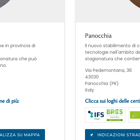
Panocchia
e in provincia di
Il nuovo stabilimento di 
tecnologie nell'ambito 
gionatura che può
stagionatura che contien
ano.
Via Pedemontana, 36
43030
Panocchia (PR)
Italy
ne di più:
Clicca sui loghi delle cert
ALIZZA SU MAPPA
INDICAZIONI STRA