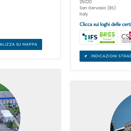
25020
San Gervasio (BS)
Italy
Clicca sui loghi delle cert
ALIZZA SU MAPPA
INDICAZIONI STRA