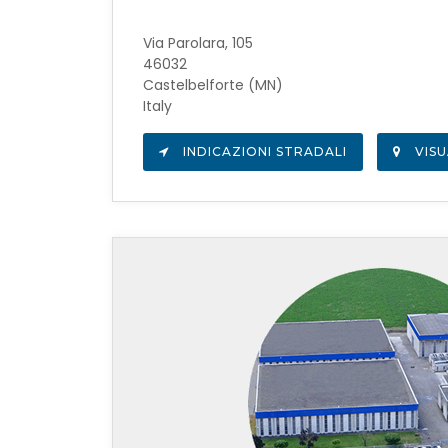
Via Parolara, 105
46032
Castelbelforte (MN)
Italy
INDICAZIONI STRADALI
VISU