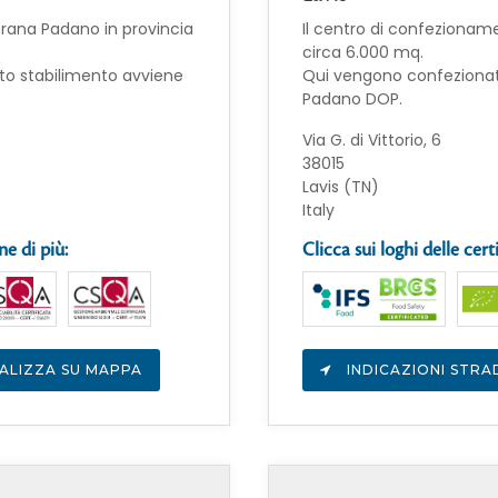
Grana Padano in provincia
Il centro di confezioname
circa 6.000 mq.
sto stabilimento avviene
Qui vengono confezionate
Padano DOP.
Via G. di Vittorio, 6
38015
Lavis (TN)
Italy
ne di più:
Clicca sui loghi delle cert
ALIZZA SU MAPPA
INDICAZIONI STRA