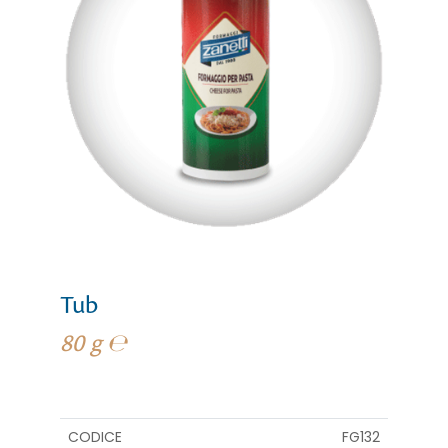
Tub
80 g ℮
CODICE
FG132