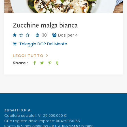
Zucchine malga bianca
30'
Dosi per 4
Taleggio DOP Del Monte
LEGGI TUTTO
Share :
Zanetti S.P.A.
Capitale sociale I. V.: 25.000.000 €
CF e registro delle imprese: 00429950165
Partita IVA: 00373690163 - R.E.A. BERGAMO 122900