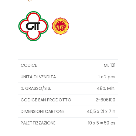
ML 121
CODICE
1 x 2 pcs
UNITÀ DI VENDITA
48% Min.
% GRASSO/S.S.
TTO
2-606100
CODICE EAN PRODO
40,5 x 21 x 7 h
DIMENSIONI CARTONE
10 x 5 = 50 cs
PALETTIZZAZIONE