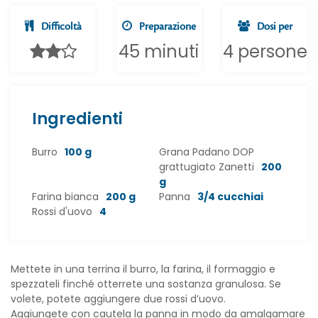
Difficoltà
Preparazione
Dosi per
45 minuti
4 persone
Ingredienti
Burro
100 g
Grana Padano DOP
grattugiato Zanetti
200
g
Farina bianca
200 g
Panna
3/4 cucchiai
Rossi d'uovo
4
Mettete in una terrina il burro, la farina, il formaggio e
spezzateli finché otterrete una sostanza granulosa. Se
volete, potete aggiungere due rossi d’uovo.
Aggiungete con cautela la panna in modo da amalgamare